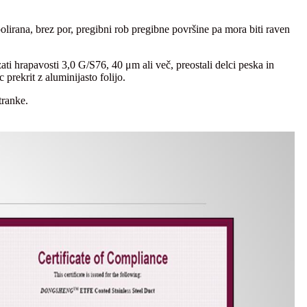
olirana, brez por, pregibni rob pregibne površine pa mora biti raven
ati hrapavosti 3,0 G/S76, 40 μm ali več, preostali delci peska in
 prekrit z aluminijasto folijo.
tranke.