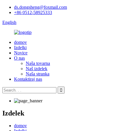
ds.dongsheng@foxmail.com
+86 0512-58925333
English
domov
Izdelki
Novice
O nas
Naša tovarna
Naš izdelek
Naša stranka
Kontaktiraj nas
Izdelek
domov
Izdelki