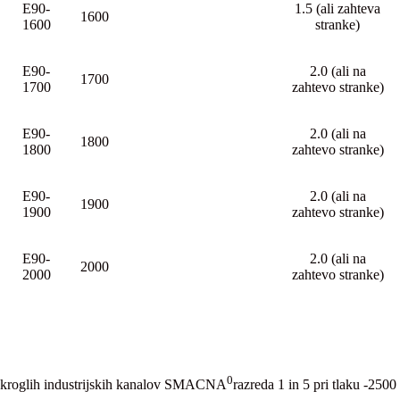
E90-
1.5 (ali zahteva
1600
1600
stranke)
E90-
2.0 (ali na
1700
1700
zahtevo stranke)
E90-
2.0 (ali na
1800
1800
zahtevo stranke)
E90-
2.0 (ali na
1900
1900
zahtevo stranke)
E90-
2.0 (ali na
2000
2000
zahtevo stranke)
0
o okroglih industrijskih kanalov SMACNA
razreda 1 in 5 pri tlaku -2500