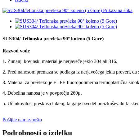
SUS304/ Teflonska prevleka 90° koleno (5 Gore)
Razvod vode
1. Zunanji kovinski material je nerjaveče jeklo 304 ali 316.
2. Pred nanosom premaza se podlaga iz nerjavečega jekla preveri, da s
3. Material za prevleko je ETFE fluoropolimerna termoplastična smol
4. Debelina nanosa je v povprečju 260μ.
5. Učinkovitost preskusa lukenj, ki ga je izvedel preizkuševalnik isk
Pošljite nam e-pošto
Podrobnosti o izdelku