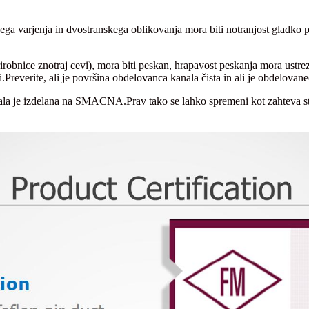
ega varjenja in dvostranskega oblikovanja mora biti notranjost gladko p
rirobnice znotraj cevi), mora biti peskan, hrapavost peskanja mora ustrez
.Preverite, ali je površina obdelovanca kanala čista in ali je obdelovanec
ala je izdelana na SMACNA.Prav tako se lahko spremeni kot zahteva s