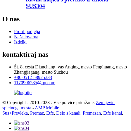
SUS304
O nas
Profil podjetja
Naša tovarna
Izdelki
kontaktiraj nas
Št. 8, cesta Dianchang, vas Anqing, mesto Fenghuang, mesto
Zhangjiagang, mesto Suzhou
+86 0512-58925333
1170906285@qq.com
© Copyright - 2010-2023 : Vse pravice pridržane.
Zemljevid
spletnega mesta
-
AMP Mobile
Sus+Prevleka
,
Premaz
,
Etfe
,
Delo s kanali
,
Premazan
,
Etfe kanal
,