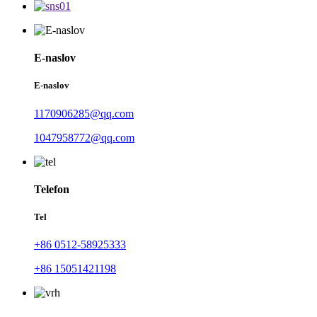
E-naslov
E-naslov
1170906285@qq.com
1047958772@qq.com
Telefon
Tel
+86 0512-58925333
+86 15051421198