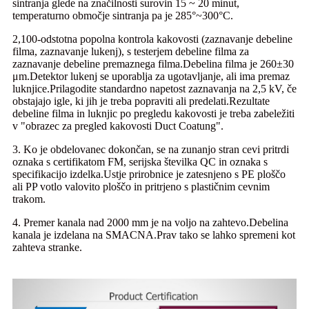
sintranja glede na značilnosti surovin 15 ~ 20 minut,
temperaturno območje sintranja pa je 285°~300°C.
2,100-odstotna popolna kontrola kakovosti (zaznavanje debeline
filma, zaznavanje lukenj), s testerjem debeline filma za
zaznavanje debeline premaznega filma.Debelina filma je 260±30
μm.Detektor lukenj se uporablja za ugotavljanje, ali ima premaz
luknjice.Prilagodite standardno napetost zaznavanja na 2,5 kV, če
obstajajo igle, ki jih je treba popraviti ali predelati.Rezultate
debeline filma in luknjic po pregledu kakovosti je treba zabeležiti
v "obrazec za pregled kakovosti Duct Coatung".
3. Ko je obdelovanec dokončan, se na zunanjo stran cevi pritrdi
oznaka s certifikatom FM, serijska številka QC in oznaka s
specifikacijo izdelka.Ustje prirobnice je zatesnjeno s PE ploščo
ali PP votlo valovito ploščo in pritrjeno s plastičnim cevnim
trakom.
4. Premer kanala nad 2000 mm je na voljo na zahtevo.Debelina
kanala je izdelana na SMACNA.Prav tako se lahko spremeni kot
zahteva stranke.