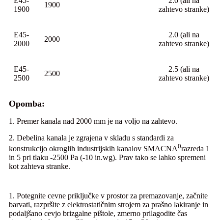
E45-
2.0 (ali na
1900
1900
zahtevo stranke)
E45-
2.0 (ali na
2000
2000
zahtevo stranke)
E45-
2.5 (ali na
2500
2500
zahtevo stranke)
Opomba:
1. Premer kanala nad 2000 mm je na voljo na zahtevo.
2. Debelina kanala je zgrajena v skladu s standardi za
0
konstrukcijo okroglih industrijskih kanalov SMACNA
razreda 1
in 5 pri tlaku -2500 Pa (-10 in.wg). Prav tako se lahko spremeni
kot zahteva stranke.
1. Potegnite cevne priključke v prostor za premazovanje, začnite
barvati, razpršite z elektrostatičnim strojem za prašno lakiranje in
podaljšano cevjo brizgalne pištole, zmerno prilagodite čas