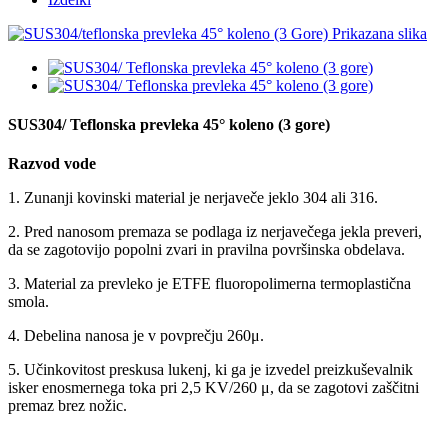
SUS304/ Teflonska prevleka 45° koleno (3 gore)
Razvod vode
1. Zunanji kovinski material je nerjaveče jeklo 304 ali 316.
2. Pred nanosom premaza se podlaga iz nerjavečega jekla preveri,
da se zagotovijo popolni zvari in pravilna površinska obdelava.
3. Material za prevleko je ETFE fluoropolimerna termoplastična
smola.
4. Debelina nanosa je v povprečju 260μ.
5. Učinkovitost preskusa lukenj, ki ga je izvedel preizkuševalnik
isker enosmernega toka pri 2,5 KV/260 μ, da se zagotovi zaščitni
premaz brez nožic.