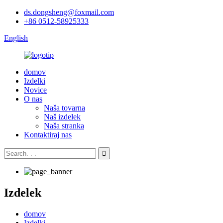
ds.dongsheng@foxmail.com
+86 0512-58925333
English
domov
Izdelki
Novice
O nas
Naša tovarna
Naš izdelek
Naša stranka
Kontaktiraj nas
Izdelek
domov
Izdelki