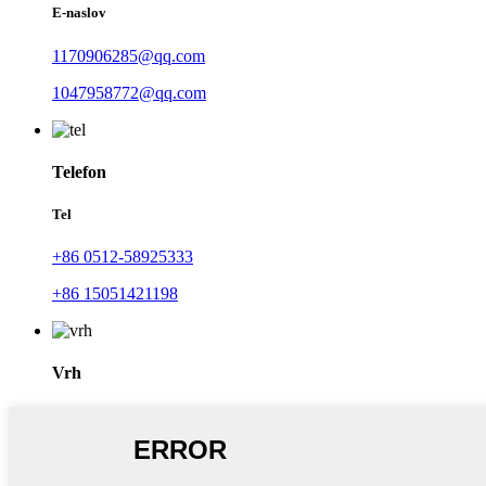
E-naslov
1170906285@qq.com
1047958772@qq.com
Telefon
Tel
+86 0512-58925333
+86 15051421198
Vrh