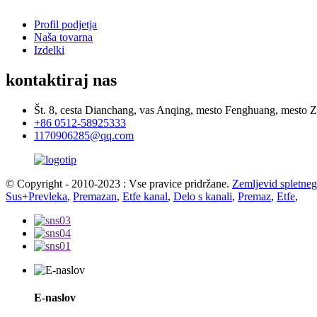
Profil podjetja
Naša tovarna
Izdelki
kontaktiraj nas
Št. 8, cesta Dianchang, vas Anqing, mesto Fenghuang, mesto 
+86 0512-58925333
1170906285@qq.com
© Copyright - 2010-2023 : Vse pravice pridržane.
Zemljevid spletne
Sus+Prevleka
,
Premazan
,
Etfe kanal
,
Delo s kanali
,
Premaz
,
Etfe
,
E-naslov