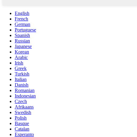
English
French
German
Portuguese
Spanish
Russian
Japanese
Korean
Arabic
Irish
Greek
Turkish
Italian
Danish
Romanian
Indonesian
Czech
Afrikaans
Swedish
Polish
Basque
Catalan
Esperanto