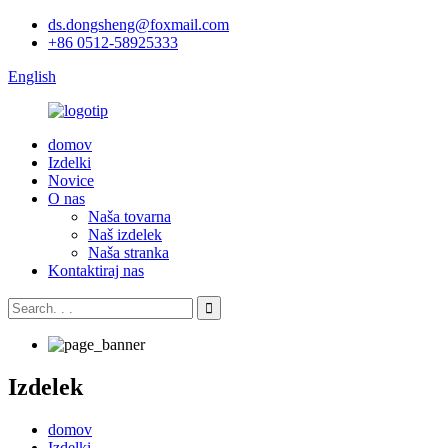
ds.dongsheng@foxmail.com
+86 0512-58925333
English
domov
Izdelki
Novice
O nas
Naša tovarna
Naš izdelek
Naša stranka
Kontaktiraj nas
Izdelek
domov
Izdelki