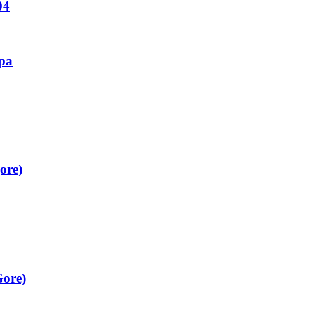
04
ipa
ore)
Gore)