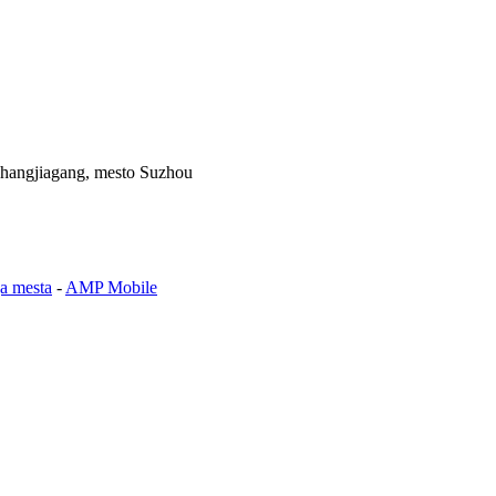
Zhangjiagang, mesto Suzhou
ga mesta
-
AMP Mobile