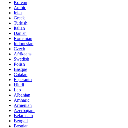
Korean
Arabic
Irish
Greek
Turkish
Italian
Danish
Romanian
Indonesian
Czech
Afrikaans
Swedish
Polish
Basque
Catalan
Esperanto
Hindi
Lao
Albanian
Amharic
Armenian
Azerbaijani
Belarusian
Bengali
Bosnian