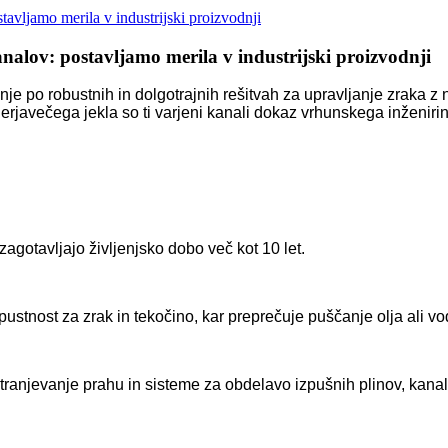
tavljamo merila v industrijski proizvodnji
nalov: postavljamo merila v industrijski proizvodnji
je po robustnih in dolgotrajnih rešitvah za upravljanje zraka 
rjavečega jekla so ti varjeni kanali dokaz vrhunskega inženiringa
 zagotavljajo življenjsko dobo več kot 10 let.
stnost za zrak in tekočino, kar preprečuje puščanje olja ali vo
tranjevanje prahu in sisteme za obdelavo izpušnih plinov, kanale