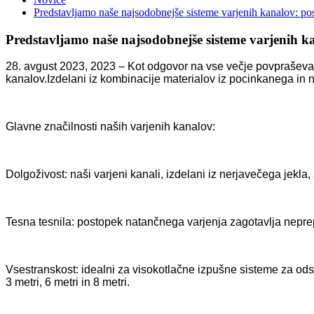
Predstavljamo naše najsodobnejše sisteme varjenih kanalov: pos
Predstavljamo naše najsodobnejše sisteme varjenih ka
28. avgust 2023, 2023 – Kot odgovor na vse večje povpraševan
kanalov.Izdelani iz kombinacije materialov iz pocinkanega in ne
Glavne značilnosti naših varjenih kanalov:
Dolgoživost: naši varjeni kanali, izdelani iz nerjavečega jekla,
Tesna tesnila: postopek natančnega varjenja zagotavlja neprepu
Vsestranskost: idealni za visokotlačne izpušne sisteme za ods
3 metri, 6 metri in 8 metri.