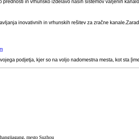
jo prednosti in vrhunsko izdelavo naših sistemov varjenih kanalo
otavljanja inovativnih in vrhunskih rešitev za zračne kanale.Zara
om
ojega podjetja, kjer so na voljo nadomestna mesta, kot sta [ime v
Zhangjiagang, mesto Suzhou