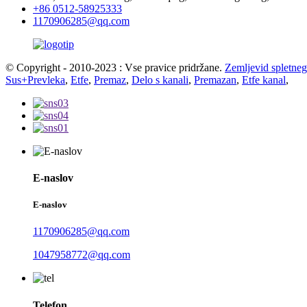
+86 0512-58925333
1170906285@qq.com
© Copyright - 2010-2023 : Vse pravice pridržane.
Zemljevid spletne
Sus+Prevleka
,
Etfe
,
Premaz
,
Delo s kanali
,
Premazan
,
Etfe kanal
,
E-naslov
E-naslov
1170906285@qq.com
1047958772@qq.com
Telefon