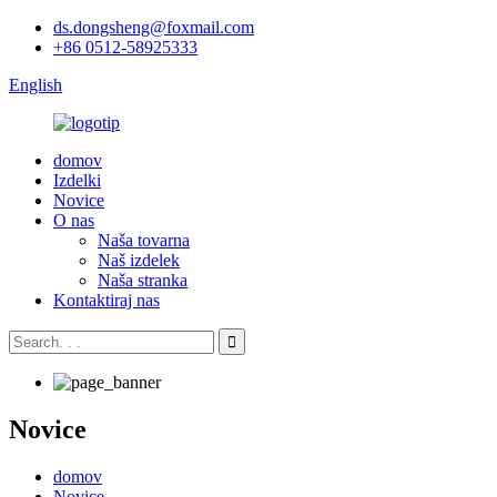
ds.dongsheng@foxmail.com
+86 0512-58925333
English
domov
Izdelki
Novice
O nas
Naša tovarna
Naš izdelek
Naša stranka
Kontaktiraj nas
Novice
domov
Novice