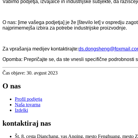
Vabimo podjetja, izvajalce in industrijske subjekte, da razišče
O nas: [ime vašega podjetja] je že [število let] v ospredju zag
najprimernejša izbira za potrebe industrijske proizvodnje.
Za vprašanja medijev kontaktirajte:
ds.dongsheng@foxmail.c
Opomba: Prepričajte se, da ste vnesli specifične podrobnosti sv
Čas objave: 30. avgust 2023
O nas
Profil podjetja
Naša tovarna
Izdelki
kontaktiraj nas
Št. 8, cesta Dianchang, vas Anqing, mesto Fenghuang, mesto 