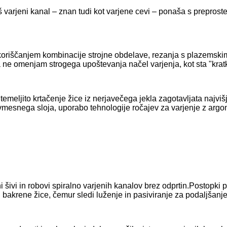
š varjeni kanal – znan tudi kot varjene cevi – ponaša s preprost
izkoriščanjem kombinacije strojne obdelave, rezanja s plazemsk
ne omenjam strogega upoštevanja načel varjenja, kot sta "kratk
emeljito krtačenje žice iz nerjavečega jekla zagotavljata najvi
mesnega sloja, uporabo tehnologije ročajev za varjenje z argono
 šivi in ​​robovi spiralno varjenih kanalov brez odprtin.Postopki 
 bakrene žice, čemur sledi luženje in pasiviranje za podaljšanje 