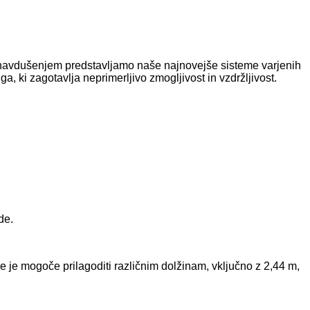
z navdušenjem predstavljamo naše najnovejše sisteme varjenih
, ki zagotavlja neprimerljivo zmogljivost in vzdržljivost.
de.
 je mogoče prilagoditi različnim dolžinam, vključno z 2,44 m,