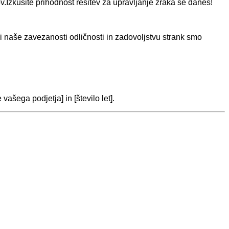
v.Izkusite prihodnost rešitev za upravljanje zraka še danes!
di naše zavezanosti odličnosti in zadovoljstvu strank smo
ašega podjetja] in [število let].