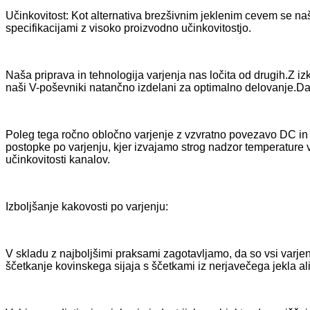
Učinkovitost: Kot alternativa brezšivnim jeklenim cevem se na
specifikacijami z visoko proizvodno učinkovitostjo.
Naša priprava in tehnologija varjenja nas ločita od drugih.Z 
naši V-poševniki natančno izdelani za optimalno delovanje.Da 
Poleg tega ročno obločno varjenje z vzvratno povezavo DC in t
postopke po varjenju, kjer izvajamo strog nadzor temperature v
učinkovitosti kanalov.
Izboljšanje kakovosti po varjenju:
V skladu z najboljšimi praksami zagotavljamo, da so vsi varjeni
ščetkanje kovinskega sijaja s ščetkami iz nerjavečega jekla ali