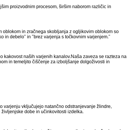
ejšim proizvodnim procesom, širšim naborom različic in
im oblokom in zračnega skobljanja z ogljikovim oblokom so
o in debelo" in "brez varjenja s točkovnim varjenjem."
šjo kakovost naših varjenih kanalov.Naša zaveza se razteza na
m in temeljito čiščenje za izboljšanje dolgoživosti in
po varjenju vključujejo natančno odstranjevanje žlindre,
življenjske dobe in učinkovitosti izdelka.